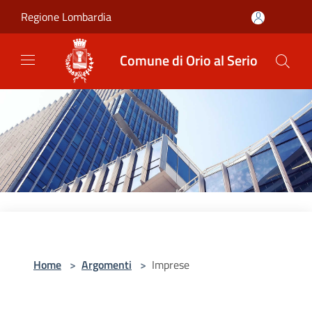
Salta al contenuto principale
Regione Lombardia
Comune di Orio al Serio
Home
>
Argomenti
>
Imprese