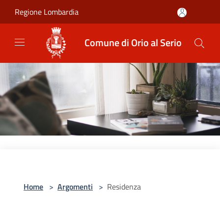
Salta al contenuto principale
Regione Lombardia
Comune di Orio al Serio
Home
>
Argomenti
>
Residenza