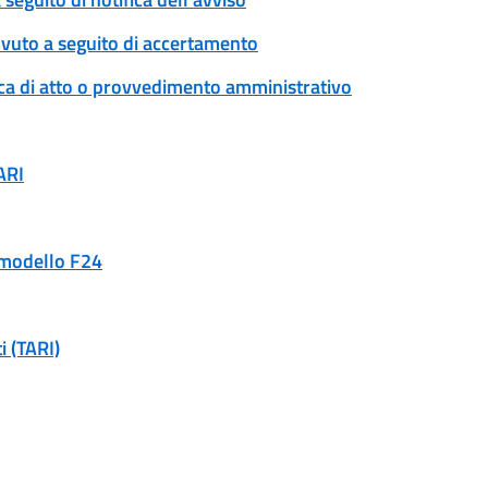
ovuto a seguito di accertamento
ica di atto o provvedimento amministrativo
ARI
n modello F24
i (TARI)