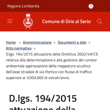
Salta al contenuto principale
Regione Lombardia
Comune di Orio al Serio
Home
>
Amministrazione
>
Documenti e dati
>
Atto normativo
>
D.lgs. 194/2015 attuazione della Direttiva 2002/49/CE
relativa alla determinazione e alla gestione del rumore
ambientale approvazione della mappatura acustica
dell'asse stradale di via Portico con flusso di traffico
superiore ai 3.000.000 di veicoli/anno.
D.lgs. 194/2015
attuazione della