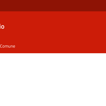
io
il Comune