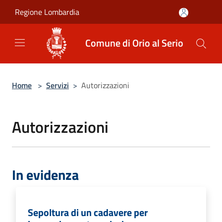
Salta al contenuto principale
Regione Lombardia
Comune di Orio al Serio
Home
>
Servizi
>
Autorizzazioni
Autorizzazioni
In evidenza
Sepoltura di un cadavere per