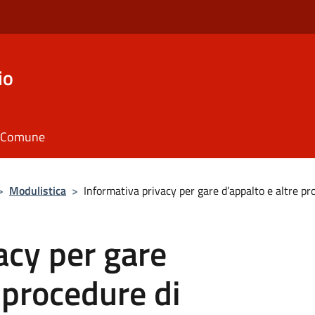
io
il Comune
>
Modulistica
>
Informativa privacy per gare d’appalto e altre pr
acy per gare
 procedure di