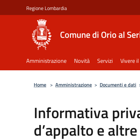
Salta al contenuto principale
Regione Lombardia
Comune di Orio al Ser
Amministrazione
Novità
Servizi
Vivere 
Home
>
Amministrazione
>
Documenti e dati
Informativa priv
d’appalto e altre