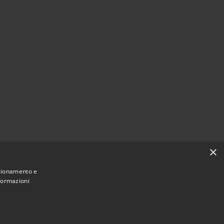
×
nzionamento e
nformazioni