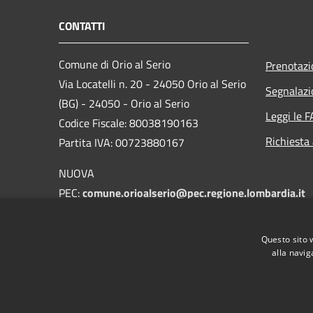
CONTATTI
Comune di Orio al Serio
Prenotaz
Via Locatelli n. 20 - 24050 Orio al Serio
Segnalazi
(BG) - 24050 - Orio al Serio
Leggi le 
Codice Fiscale: 80038190163
Richiesta
Partita IVA: 00723880167
NUOVA
PEC:
comune.orioalserio@pec.regione.lombardia.it
E-mail:
protocollo@comune.orioalserio.
bg.it
Questo sito 
Centralino Unico: 035 4203211
alla navig