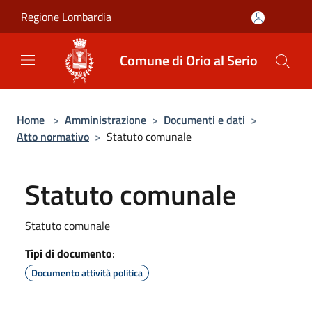
Salta al contenuto principale
Regione Lombardia
Comune di Orio al Serio
Home
>
Amministrazione
>
Documenti e dati
>
Atto normativo
>
Statuto comunale
Statuto comunale
Statuto comunale
Tipi di documento
:
Documento attività politica