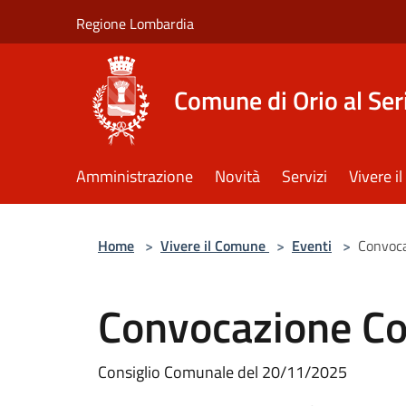
Salta al contenuto principale
Regione Lombardia
Comune di Orio al Ser
Amministrazione
Novità
Servizi
Vivere 
Home
>
Vivere il Comune
>
Eventi
>
Convoca
Convocazione Co
Consiglio Comunale del 20/11/2025