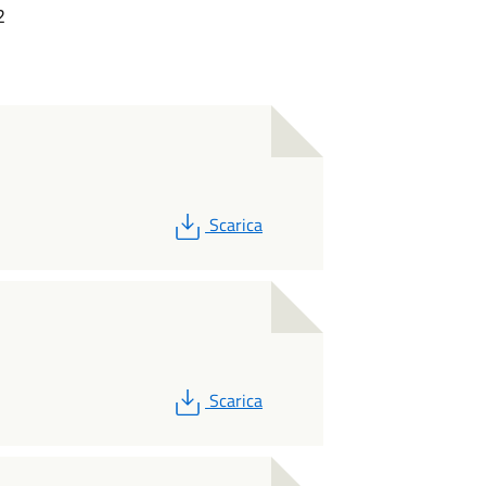
2
PDF
Scarica
PDF
Scarica