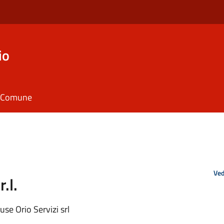
io
il Comune
Ved
.l.
use Orio Servizi srl