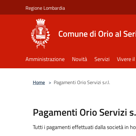
Salta al contenuto principale
Regione Lombardia
Comune di Orio al Ser
Amministrazione
Novità
Servizi
Vivere 
Home
>
Pagamenti Orio Servizi s.r.l.
Pagamenti Orio Servizi s.r
Tutti i pagamenti effettuati dalla società in ho