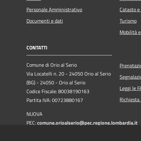
Personale Amministrativo
Catasto e
Documenti e dati
Turismo
Mobilità e
CONTATTI
Comune di Orio al Serio
Prenotaz
Via Locatelli n. 20 - 24050 Orio al Serio
Segnalazi
(BG) - 24050 - Orio al Serio
Leggi le 
Codice Fiscale: 80038190163
Richiesta
Partita IVA: 00723880167
NUOVA
PEC:
comune.orioalserio@pec.regione.lombardia.it
E-mail:
protocollo@comune.orioalserio.
bg.it