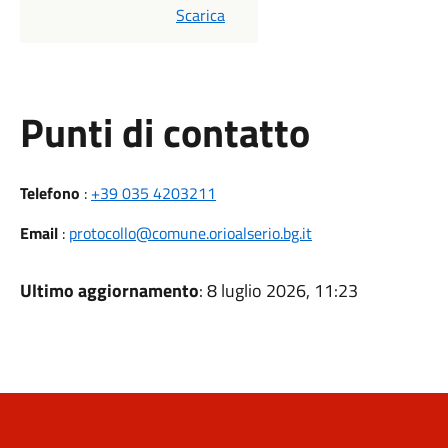
PDF
Scarica
Punti di contatto
Telefono
:
+39 035 4203211
Email
:
protocollo@comune.orioalserio.bg.it
Ultimo aggiornamento
: 8 luglio 2026, 11:23