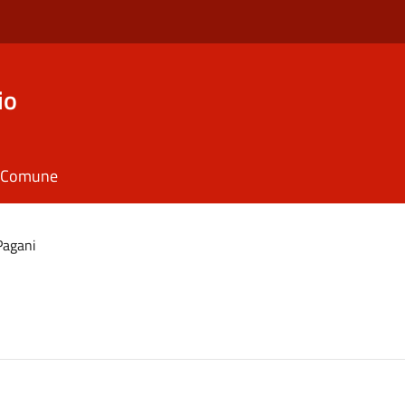
io
il Comune
Pagani