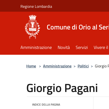
Salta al contenuto principale
Regione Lombardia
Comune di Orio al Ser
Amministrazione
Novità
Servizi
Vivere 
Home
>
Amministrazione
>
Politici
>
Giorgio 
Giorgio Pagani
INDICE DELLA PAGINA