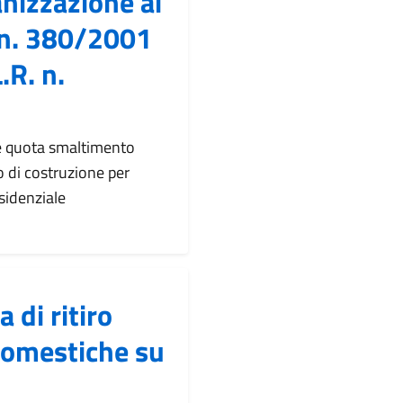
nizzazione ai
R n. 380/2001
.R. n.
 e quota smaltimento
to di costruzione per
sidenziale
 di ritiro
domestiche su