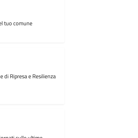
 del tuo comune
le di Ripresa e Resilienza
iornati sulle ultime