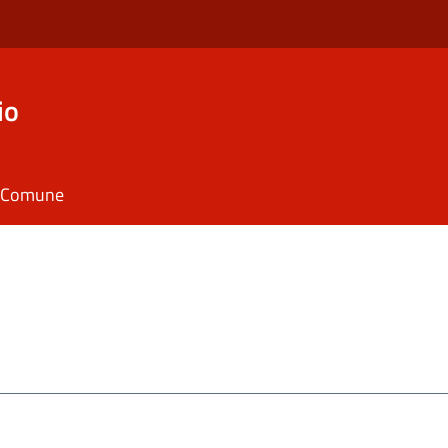
io
il Comune