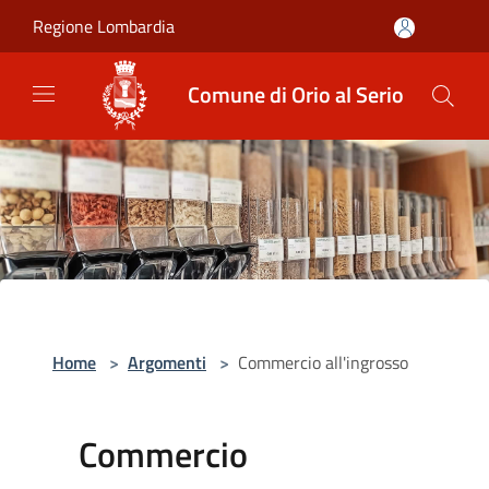
Salta al contenuto principale
Regione Lombardia
Comune di Orio al Serio
Home
>
Argomenti
>
Commercio all'ingrosso
Commercio