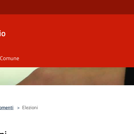
io
il Comune
omenti
>
Elezioni