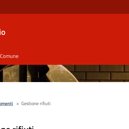
io
il Comune
omenti
>
Gestione rifiuti