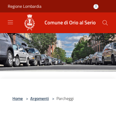
Salta al contenuto principale
Regione Lombardia
Comune di Orio al Serio
Home
>
Argomenti
>
Parcheggi