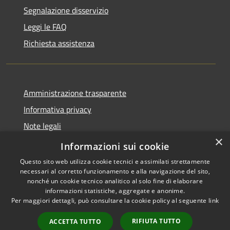
Segnalazione disservizio
Leggi le FAQ
Richiesta assistenza
Amministrazione trasparente
Informativa privacy
Note legali
×
Dichiarazione di accessibilità
Informazioni sui cookie
Questo sito web utilizza cookie tecnici e assimilati strettamente
necessari al corretto funzionamento e alla navigazione del sito,
nonché un cookie tecnico analitico al solo fine di elaborare
informazioni statistiche, aggregate e anonime.
RSS
Copyright © 2026 • Comune di
Per maggiori dettagli, può consultare la cookie policy al seguente
link
Accessibilità
Orio al Serio • Powered by
Privacy
Municipium
Accesso
•
RIFIUTA TUTTO
ACCETTA TUTTO