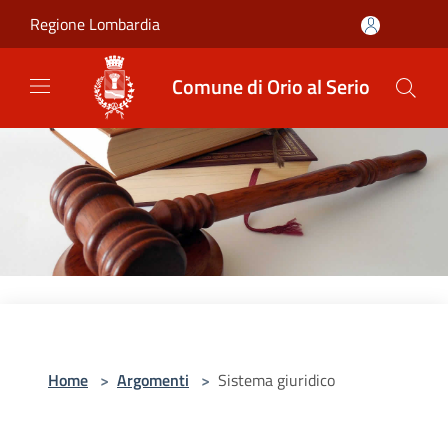
Salta al contenuto principale
Regione Lombardia
Comune di Orio al Serio
Home
>
Argomenti
>
Sistema giuridico