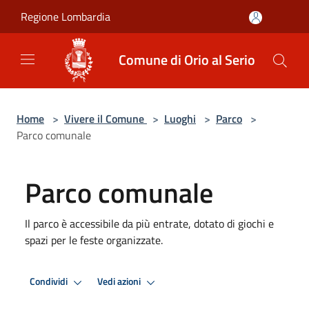
Salta al contenuto principale
Regione Lombardia
Comune di Orio al Serio
Home
>
Vivere il Comune
>
Luoghi
>
Parco
>
Parco comunale
Parco comunale
Il parco è accessibile da più entrate, dotato di giochi e
spazi per le feste organizzate.
Condividi
Vedi azioni