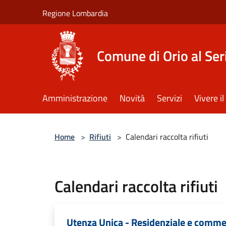
Salta al contenuto principale
Regione Lombardia
Comune di Orio al Ser
Amministrazione
Novità
Servizi
Vivere 
Home
>
Rifiuti
>
Calendari raccolta rifiuti
Calendari raccolta rifiuti
Utenza Unica - Residenziale e commer