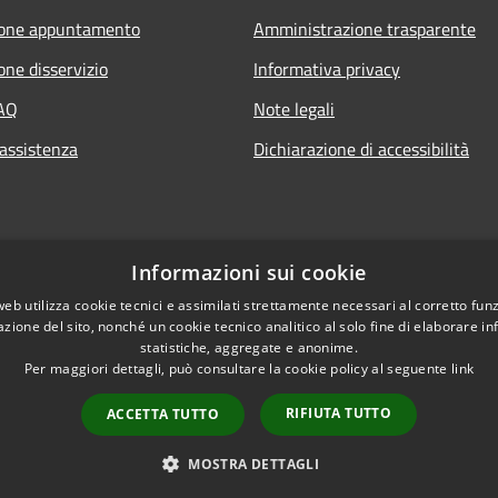
ione appuntamento
Amministrazione trasparente
one disservizio
Informativa privacy
FAQ
Note legali
 assistenza
Dichiarazione di accessibilità
Informazioni sui cookie
web utilizza cookie tecnici e assimilati strettamente necessari al corretto fu
azione del sito, nonché un cookie tecnico analitico al solo fine di elaborare i
statistiche, aggregate e anonime.
Per maggiori dettagli, può consultare la cookie policy al seguente
link
RIFIUTA TUTTO
ACCETTA TUTTO
l sito
Copyright © 2026 • Comune di Ori
MOSTRA DETTAGLI