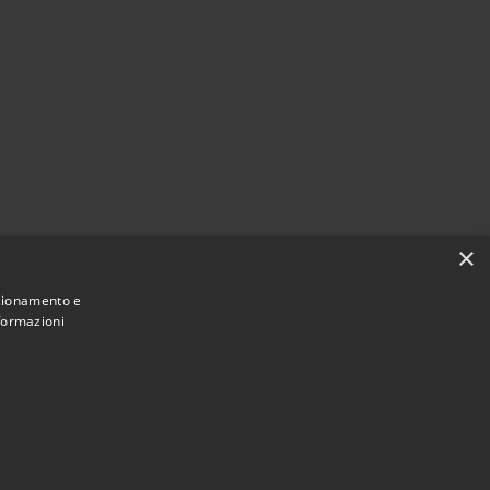
×
nzionamento e
nformazioni
Municipium
Accesso redazione
o al Serio • Powered by
•