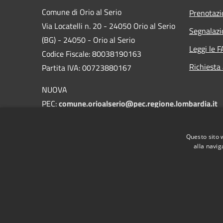
Comune di Orio al Serio
Prenotaz
Via Locatelli n. 20 - 24050 Orio al Serio
Segnalazi
(BG) - 24050 - Orio al Serio
Leggi le 
Codice Fiscale: 80038190163
Richiesta
Partita IVA: 00723880167
NUOVA
PEC:
comune.orioalserio@pec.regione.lombardia.it
E-mail:
protocollo@comune.orioalserio.
bg.it
Questo sito 
Centralino Unico: 035 4203211
alla navig
RSS
Accessibilità
Privacy
Cookie
Mappa de