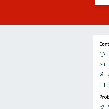
Cont
Prob