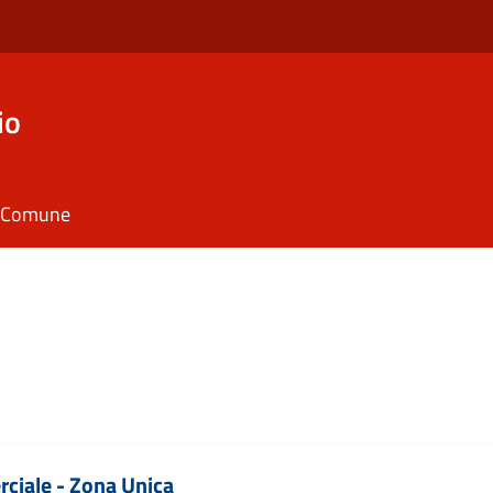
io
il Comune
ciale - Zona Unica