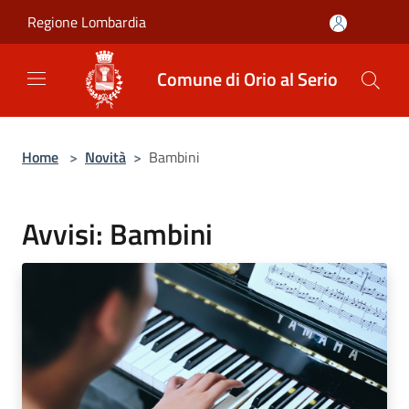
Salta al contenuto principale
Regione Lombardia
Comune di Orio al Serio
Home
>
Novità
>
Bambini
Avvisi: Bambini