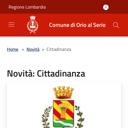
Salta al contenuto principale
Regione Lombardia
Comune di Orio al Serio
Home
>
Novità
>
Cittadinanza
Novità: Cittadinanza