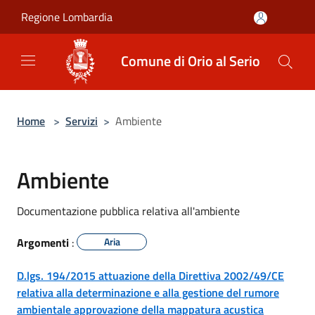
Salta al contenuto principale
Regione Lombardia
Comune di Orio al Serio
Home
>
Servizi
>
Ambiente
Ambiente
Documentazione pubblica relativa all'ambiente
Argomenti
:
Aria
D.lgs. 194/2015 attuazione della Direttiva 2002/49/CE
relativa alla determinazione e alla gestione del rumore
ambientale approvazione della mappatura acustica