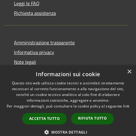
Leggi le FAQ
Richiesta assistenza
Amministrazione trasparente
Informativa privacy
Note legali
×
Dichiarazione di accessibilità
Informazioni sui cookie
Questo sito web utilizza cookie tecnici e assimilati strettamente
necessari al corretto funzionamento e alla navigazione del sito,
nonché un cookie tecnico analitico al solo fine di elaborare
informazioni statistiche, aggregate e anonime.
RSS
Copyright © 2026 • Comune di
Per maggiori dettagli, può consultare la cookie policy al seguente
link
Accessibilità
Orio al Serio • Powered by
Privacy
Municipium
Accesso
•
RIFIUTA TUTTO
ACCETTA TUTTO
Cookie
redazione
Mappa del sito
MOSTRA DETTAGLI